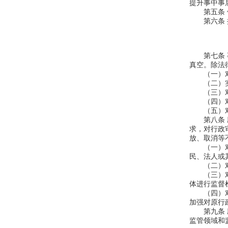
提升事中事
第五条 依
第六条 推
第七条 事
真空。除法
（一）对负
（二）实行
（三）对已
（四）对下
（五）对审
第八条 应
求，对行政
放、取消等
（一）对保
民、法人或
（二）对承
（三）对下
体进行监督
（四）对取
加强对原行
第九条 应
监管领域和