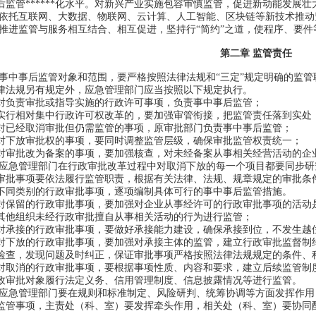
后监管******化水平。对新兴产业实施包容审慎监管，促进新动能发展壮
托互联网、大数据、物联网、云计算、人工智能、区块链等新技术推动监管创新
进监管与服务相互结合、相互促进，坚持行“简约”之道，使程序、要件
第二章 监管责任
中事后监管对象和范围，要严格按照法律法规和“三定”规定明确的监管
律法规另有规定外，应急管理部门应当按照以下规定执行。
责审批或指导实施的行政许可事项，负责事中事后监管；
相对集中行政许可权改革的，要加强审管衔接，把监管责任落到实处
经取消审批但仍需监管的事项，原审批部门负责事中事后监管；
放审批权的事项，要同时调整监管层级，确保审批监管权责统一；
批改为备案的事项，要加强核查，对未经备案从事相关经营活动的企
急管理部门在行政审批改革过程中对取消下放的每一个项目都要同步研
审批事项要依法履行监管职责，根据有关法律、法规、规章规定的审批条
不同类别的行政审批事项，逐项编制具体可行的事中事后监管措施。
留的行政审批事项，要加强对企业从事经许可的行政审批事项的活动是
其他组织未经行政审批擅自从事相关活动的行为进行监管；
接的行政审批事项，要做好承接能力建设，确保承接到位，不发生越
放的行政审批事项，要加强对承接主体的监管，建立行政审批监督制约
检查，发现问题及时纠正，保证审批事项严格按照法律法规规定的条件、
消的行政审批事项，要根据事项性质、内容和要求，建立后续监管制度
政审批对象履行法定义务、信用管理制度、信息披露情况等进行监管。
急管理部门要在规则和标准制定、风险研判、统筹协调等方面发挥作用
监管事项，主责处（科、室）要发挥牵头作用，相关处（科、室）要协同