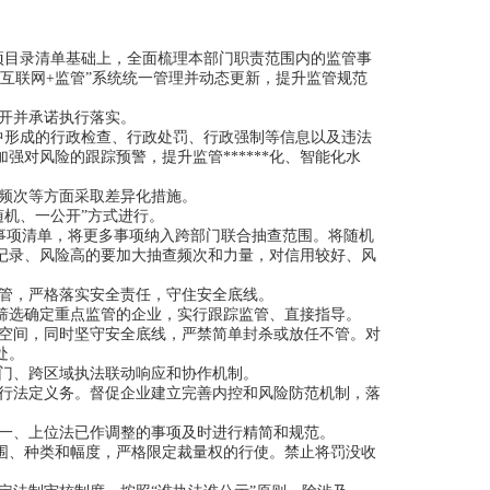
事项目录清单基础上，全面梳理本部门职责范围内的监管事
“互联网+监管”系统统一管理并动态更新，提升监管规范
开并承诺执行落实。
程中形成的行政检查、行政处罚、行政强制等信息以及违法
对风险的跟踪预警，提升监管******化、智能化水
频次等方面采取差异化措施。
机、一公开”方式进行。
事项清单，将更多事项纳入跨部门联合抽查范围。将随机
记录、风险高的要加大抽查频次和力量，对信用较好、风
管，严格落实安全责任，守住安全底线。
选确定重点监管的企业，实行跟踪监管、直接指导。
空间，同时坚守安全底线，严禁简单封杀或放任不管。对
处。
门、跨区域执法联动响应和协作机制。
行法定义务。督促企业建立完善内控和风险防范机制，落
一、上位法已作调整的事项及时进行精简和规范。
、种类和幅度，严格限定裁量权的行使。禁止将罚没收