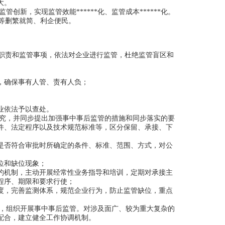
大。
，实现监管效能******化、监管成本******化。
等删繁就简、利企便民。
职责和监管事项，依法对企业进行监管，杜绝监管盲区和
，确保事有人管、责有人负；
业依法予以查处。
究，并同步提出加强事中事后监管的措施和同步落实的要
件、法定程序以及技术规范标准等，区分保留、承接、下
否符合审批时所确定的条件、标准、范围、方式，对公
位和缺位现象；
机制，主动开展经常性业务指导和培训，定期对承接主
程序、期限和要求行使；
，完善监测体系，规范企业行为，防止监管缺位，重点
，组织开展事中事后监管。对涉及面广、较为重大复杂的
配合，建立健全工作协调机制。