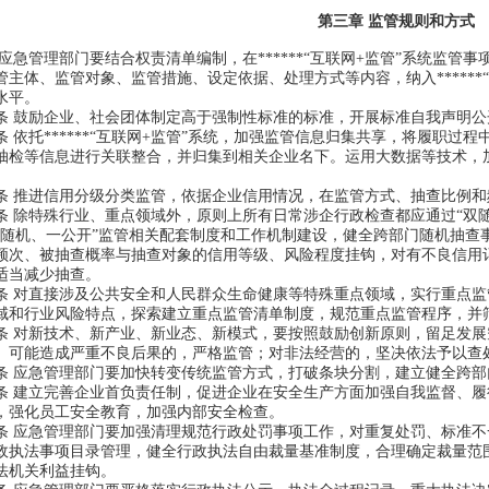
第三章 监管规则和方式
急管理部门要结合权责清单编制，在******“互联网+监管”系统监管
管主体、监管对象、监管措施、设定依据、处理方式等内容，纳入******
水平。
鼓励企业、社会团体制定高于强制性标准的标准，开展标准自我声明公
依托******“互联网+监管”系统，加强监管信息归集共享，将履职过
抽检等信息进行关联整合，并归集到相关企业名下。运用大数据等技术，加强
推进信用分级分类监管，依据企业信用情况，在监管方式、抽查比例和
除特殊行业、重点领域外，原则上所有日常涉企行政检查都应通过“双随
机、一公开”监管相关配套制度和工作机制建设，健全跨部门随机抽查
频次、被抽查概率与抽查对象的信用等级、风险程度挂钩，对有不良信用
适当减少抽查。
对直接涉及公共安全和人民群众生命健康等特殊重点领域，实行重点监
行业风险特点，探索建立重点监管清单制度，规范重点监管程序，并筛
对新技术、新产业、新业态、新模式，要按照鼓励创新原则，留足发展
、可能造成严重不良后果的，严格监管；对非法经营的，坚决依法予以查
应急管理部门要加快转变传统监管方式，打破条块分割，建立健全跨部
建立完善企业首负责任制，促进企业在安全生产方面加强自我监督、履
，强化员工安全教育，加强内部安全检查。
应急管理部门要加强清理规范行政处罚事项工作，对重复处罚、标准不
法事项目录管理，健全行政执法自由裁量基准制度，合理确定裁量范围
法机关利益挂钩。