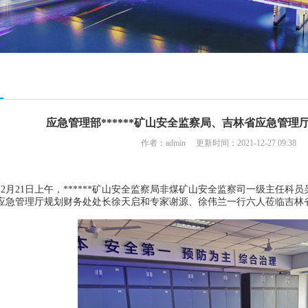
应急管理部******矿山安全监察局、吉林省应急管
作者：admin 更新时间：2021-12-27 09:38
年12月21日上午，******矿山安全监察局非煤矿山安全监察司一级主任科
应急管理厅规划财务处处长徐天启和专家谢源、徐伟兰一行六人莅临吉林