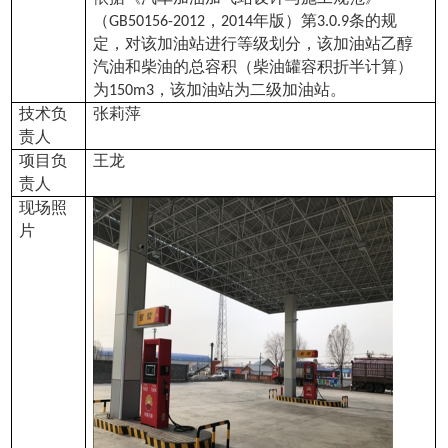
（
，
年版）第
条的规
GB50156-2012
2014
3
.0.9
定，对该加油站进行等级划分，该加油站乙醇
汽油和柴油的总容积（柴油罐容积折半计算）
为
，该加油站为二级加油站。
150m3
技术负
张莉萍
责人
项目负
王龙
责人
现场照
片