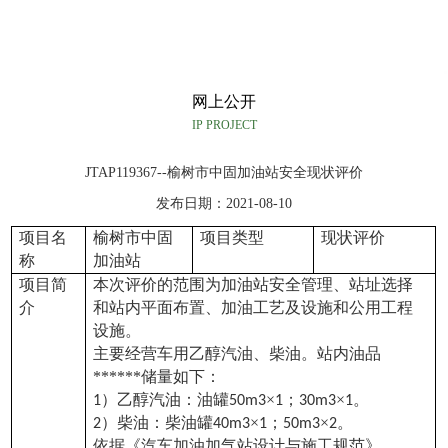
网上公开
IP PROJECT
JTAP119367--榆树市中固加油站安全现状评价
发布日期：2021-08-10
项目名
榆树市中固
项目类型
现状评价
称
加油站
项目简
本次评价的范围为加油站安全管理、站址选择
介
和站内平面布置、加油工艺及设施和公用工程
设施
。
主要经营车用乙醇汽油、柴油。站内油品
******储量如下：
）乙醇汽油：油罐
×
；
×
。
1
50m3
1
30m3
1
）柴油：柴油罐
×
；
×
。
2
40m3
1
50m3
2
依据《汽车加油加气站设计与施工规范》