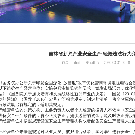
吉林省新兴产业安全生产 轻微违法行为
作者：admin 更新时间：2020-03-31 09:18
务院办公厅关于印发全国深化“放管服”改革优化营商环境电视电话会议重
以下简称生产经营单位）实施包容审慎监管的要求，激发市场活力，优化
》《国务院关于加快培育和发展战略性新兴产业的决定》（国发〔2010〕3
划的通知》（国发〔2016〕67号）等相关规定，制定此清单，供全省应
行政法规另有规定的，适用其规定。
营单位的决策机构、主要负责人或者个人经营的投资人不依照《安全生
具备安全生产条件的，责令限期改正，提供必需的资金；能及时改正并没
营单位未按照规定设置安全生产管理机构或者配备安全生产管理人员的
营单位未按照规定对从业人员、被派遣劳动者、实习学生进行安全生产