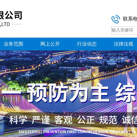
联系
业务范围
网上公开
行业动态
法律法规