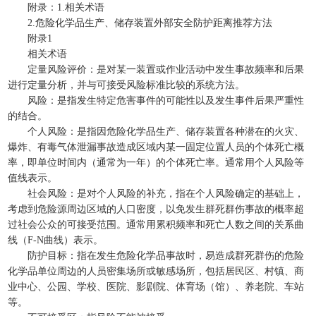
附录：1.相关术语
2.危险化学品生产、储存装置外部安全防护距离推荐方法
附录1
相关术语
定量风险评价：是对某一装置或作业活动中发生事故频率和后果
进行定量分析，并与可接受风险标准比较的系统方法。
风险：是指发生特定危害事件的可能性以及发生事件后果严重性
的结合。
个人风险：是指因危险化学品生产、储存装置各种潜在的火灾、
爆炸、有毒气体泄漏事故造成区域内某一固定位置人员的个体死亡概
率，即单位时间内（通常为一年）的个体死亡率。通常用个人风险等
值线表示。
社会风险：是对个人风险的补充，指在个人风险确定的基础上，
考虑到危险源周边区域的人口密度，以免发生群死群伤事故的概率超
过社会公众的可接受范围。通常用累积频率和死亡人数之间的关系曲
线（F-N曲线）表示。
防护目标：指在发生危险化学品事故时，易造成群死群伤的危险
化学品单位周边的人员密集场所或敏感场所，包括居民区、村镇、商
业中心、公园、学校、医院、影剧院、体育场（馆）、养老院、车站
等。