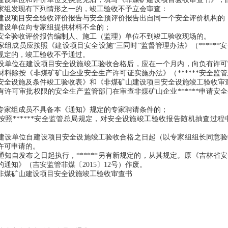
发现有下列情形之一的，竣工验收不予立会审查：
项目安全验收评价报告与安全预评价报告出自同一个安全评价机构的
设单位向专家组提供材料不全的；
验收评价报告编制人、施工（监理）单位不到竣工验收现场的。
成员应按照《建设项目安全设施“三同时”监督管理办法》（******
规定的，竣工验收不予通过。
位在建设项目安全设施竣工验收合格后，应在一个月内，向负有许可
材料除按《非煤矿矿山企业安全生产许可证实施办法》（******安全监
安全设施及条件竣工验收表》和《非煤矿山建设项目安全设施竣工验收审
可审批权限的安全生产监管部门在审查非煤矿山企业******申请安
组成员不具备本《通知》规定的专家聘请条件的；
******安全监管总局规定，对安全设施竣工验收报告随机抽查过程
单位自建设项目安全设施竣工验收合格之日起（以专家组组长同意验
许可申请的。
自发布之日起执行，******另有新规定的，从其规定。原《吉林省
通知》（吉安监管非煤〔2015〕12号）作废。
煤矿山建设项目安全设施竣工验收审查书