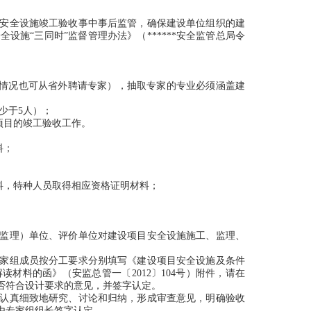
安全设施竣工验收事中事后监管，确保建设单位组织的建
施“三同时”监督管理办法》（******安全监管总局令
情况也可从省外聘请专家），抽取专家的专业必须涵盖建
少于5人）；
项目的竣工验收工作。
料；
料，特种人员取得相应资格证明材料；
监理）单位、评价单位对建设项目安全设施施工、监理、
家组成员按分工要求分别填写《建设项目安全设施及条件
材料的函》（安监总管一〔2012〕104号）附件，请在
是否符合设计要求的意见，并签字认定。
认真细致地研究、讨论和归纳，形成审查意见，明确验收
由专家组组长签字认定。