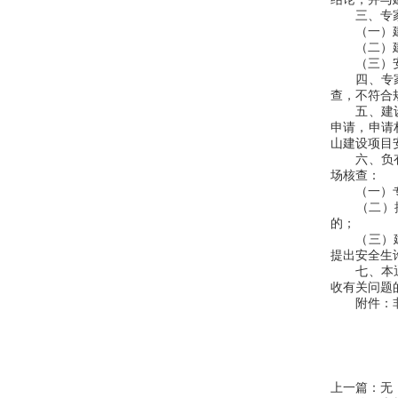
三、专家组
（一）建设
（二）建
（三）安全
四、专家组
查，不符合
五、建设单
申请，申请
山建设项目
六、负有许
场核查：
（一）专家
（二）按照
的；
（三）建设
提出安全生
七、本通知
收有关问题的
附件：非
上一篇：无