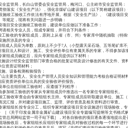
安全监管局，长白山管委会安全监管局，梅河口、公主岭市安全监管局：
落实《安全生产法》，强化非煤矿山建设项目（以下简称建设项目）
设施竣工验收工作依法有序地开展。根据《安全生产法》、《建设项目安全设
正）等规定，现将有关问题进一步明确：
目安全设施竣工验收前，建设单位应做以下准备工作：
相关专业人员，组成专家组，并符合下列条件：
工验收的专家组成员，原则上从省（市、州）专家库中随机抽取（特殊
设施所涉及的专业；
组成人员应为单数，原则上不少于7人（小型露天采石场、五等尾矿库不
项目法人和设计、施工、安全评价单位有隶属关系的专家，不得参加该
组成员确定后，应向专家组成员提供以下材料：
施设计经安全监管部门审查合格的批复证明及设计修改的有关文件、资
位资质证明材料；
施、设备检测检验报告；
山主要负责人、安全生产管理人员安全知识和管理能力考核合格证明材
应资质评价单位出具的安全验收评价报告。
单位在组织竣工验收时，应遵循下列程序：
加竣工验收的专家从专家组成员中推选出一名专家任专家组组长。
验收审查会由专家组组长主持。专家组成员应听取建设单位、施工（
情况汇报，并对建设项目施工、监理、评价资质及相关资料进行审查。
组组长按专业分工，组织专家对建设项目安全设施进行现场验收，专
》［《关于印发金属非金属矿山建设项目安全专篇编写提纲等文书格式解读
*安全监管总局网站监管一司子站下载］，对各自验收的项目逐条逐项地提出
验收后，专家组组长应组织专家组成员对验收过程的每一个环节进行
建设单位和评价单位交换意见后，填写《非煤矿建设项目验收审查书》，