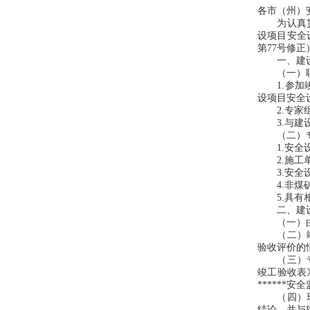
各市（州）
为认真贯彻
设项目安全
第77号修
一、建设项
（一）聘请
1.参加竣
设项目安全
2.专家组
3.与建设
（二）专家
1.安全设
2.施工单
3.安全设
4.非煤矿
5.具有相
二、建设
（一）由参
（二）竣工
验收评价的
（三）专家
竣工验收表
*****
（四）现场
结论，并与