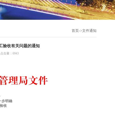
首页
->
文件通知
工验收有关问题的通知
 点击量：6943
号
一步明确
验收