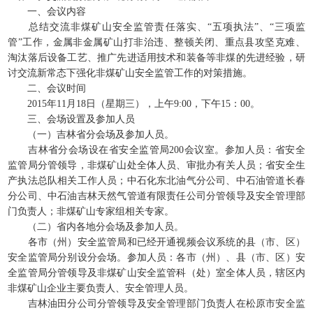
一、会议内容
总结交流非煤矿山安全监管责任落实、“五项执法”、“三项监
管”工作，金属非金属矿山打非治违、整顿关闭、重点县攻坚克难、
淘汰落后设备工艺、推广先进适用技术和装备等非煤的先进经验，研
讨交流新常态下强化非煤矿山安全监管工作的对策措施。
二、会议时间
2015年11月18日（星期三），上午9:00，下午15：00。
三、会场设置及参加人员
（一）吉林省分会场及参加人员。
吉林省分会场设在省安全监管局200会议室。参加人员：省安全
监管局分管领导，非煤矿山处全体人员、审批办有关人员；省安全生
产执法总队相关工作人员；中石化东北油气分公司、中石油管道长春
分公司、中石油吉林天然气管道有限责任公司分管领导及安全管理部
门负责人；非煤矿山专家组相关专家。
（二）省内各地分会场及参加人员。
各市（州）安全监管局和已经开通视频会议系统的县（市、区）
安全监管局分别设分会场。参加人员：各市（州）、县（市、区）安
全监管局分管领导及非煤矿山安全监管科（处）室全体人员，辖区内
非煤矿山企业主要负责人、安全管理人员。
吉林油田分公司分管领导及安全管理部门负责人在松原市安全监