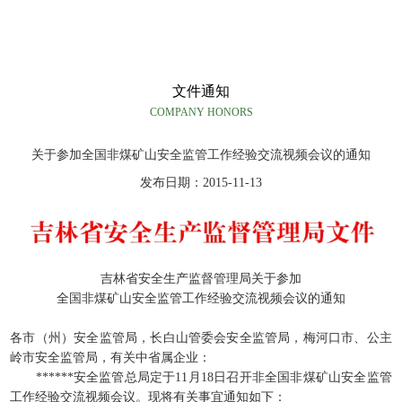
文件通知
COMPANY HONORS
关于参加全国非煤矿山安全监管工作经验交流视频会议的通知
发布日期：2015-11-13
吉林省安全生产监督管理局关于参加
全国非煤矿山安全监管工作经验交流视频会议的通知
各市（州）安全监管局，长白山管委会安全监管局，梅河口市、公主
岭市安全监管局，有关中省属企业：
******安全监管总局定于11月18日召开非全国非煤矿山安全监管
工作经验交流视频会议。现将有关事宜通知如下：