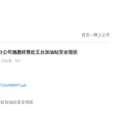
首页
->
网上公开
春销售分公司德惠经营处五台加油站安全现状
7 点击量：602
089975.pdf
经营处加油站安全现状