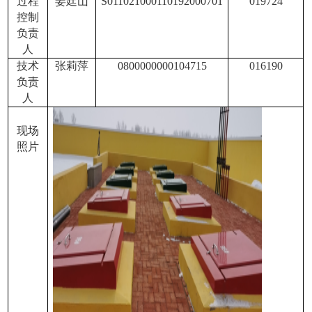
过程
姜廷山
S011021000110192000701
019724
控制
负责
人
技术
张莉萍
0800000000104715
016190
负责
人
现场
照片