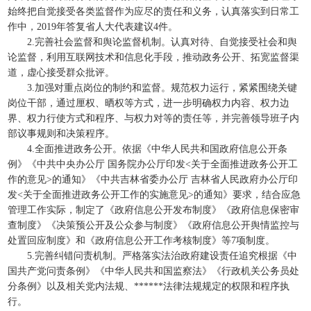
始终把自觉接受各类监督作为应尽的责任和义务，认真落实到日常工
作中，2019年答复省人大代表建议4件。
2.完善社会监督和舆论监督机制。认真对待、自觉接受社会和舆
论监督，利用互联网技术和信息化手段，推动政务公开、拓宽监督渠
道，虚心接受群众批评。
3.加强对重点岗位的制约和监督。规范权力运行，紧紧围绕关键
岗位干部，通过厘权、晒权等方式，进一步明确权力内容、权力边
界、权力行使方式和程序、与权力对等的责任等，并完善领导班子内
部议事规则和决策程序。
4.全面推进政务公开。依据《中华人民共和国政府信息公开条
例》《中共中央办公厅 国务院办公厅印发<关于全面推进政务公开工
作的意见>的通知》《中共吉林省委办公厅 吉林省人民政府办公厅印
发<关于全面推进政务公开工作的实施意见>的通知》要求，结合应急
管理工作实际，制定了《政府信息公开发布制度》《政府信息保密审
查制度》《决策预公开及公众参与制度》《政府信息公开舆情监控与
处置回应制度》和《政府信息公开工作考核制度》等7项制度。
5.完善纠错问责机制。严格落实法治政府建设责任追究根据《中
国共产党问责条例》《中华人民共和国监察法》《行政机关公务员处
分条例》以及相关党内法规、******法律法规规定的权限和程序执
行。