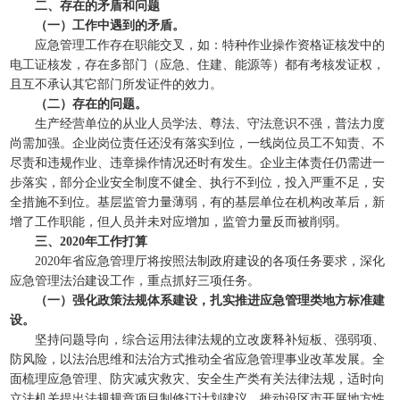
二、存在的矛盾和问题
（一）工作中遇到的矛盾。
应急管理工作存在职能交叉，如：特种作业操作资格证核发中的
电工证核发，存在多部门（应急、住建、能源等）都有考核发证权，
且互不承认其它部门所发证件的效力。
（二）存在的问题。
生产经营单位的从业人员学法、尊法、守法意识不强，普法力度
尚需加强。企业岗位责任还没有落实到位，一线岗位员工不知责、不
尽责和违规作业、违章操作情况还时有发生。企业主体责任仍需进一
步落实，部分企业安全制度不健全、执行不到位，投入严重不足，安
全措施不到位。基层监管力量薄弱，有的基层单位在机构改革后，新
增了工作职能，但人员并未对应增加，监管力量反而被削弱。
三、2020年工作打算
2020年省应急管理厅将按照法制政府建设的各项任务要求，深化
应急管理法治建设工作，重点抓好三项任务。
（一）强化政策法规体系建设，扎实推进应急管理类地方标准建
设。
坚持问题导向，综合运用法律法规的立改废释补短板、强弱项、
防风险，以法治思维和法治方式推动全省应急管理事业改革发展。全
面梳理应急管理、防灾减灾救灾、安全生产类有关法律法规，适时向
立法机关提出法规规章项目制修订计划建议。推动设区市开展地方性