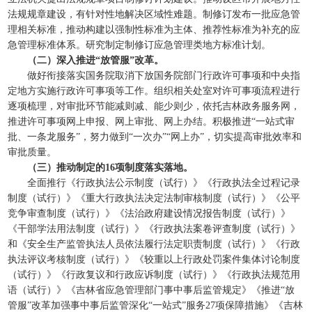
法规规章建设，有针对性地解决区域性难题。制修订发布一批应急管
理相关标准，推动构建以强制性标准为主体、推荐性标准为补充的应
急管理标准体系。研究制定制修订应急管理类地方标准计划。
（二）深入推进“放管服”改革。
做好衔接落实国务院取消下放国务院部门行政许可事项和中央指
定地方实施行政许可事项等工作。组织相关处室对许可事项流程进行
逐项梳理，对审批环节能减则减、能少则少，依托吉林政务服务网，
推进许可事项网上申报、网上审批、网上办结。积极推进“一站式审
批、一条龙服务”，努力做到“一次办”“网上办”，切实提高审批效率和
审批质量。
（三）推动制定的16项制度落实落地。
全面推行《行政执法公示制度（试行）》《行政执法全过程记录
制度（试行）》《重大行政执法决定法制审核制度（试行）》《公平
竞争审查制度（试行）》《法治政府建设情况报告制度（试行）》
《干部学法用法制度（试行）》《行政执法案卷评查制度（试行）》
和《安全生产监管执法人员依法履行法定职责制度（试行）》《行政
执法评议考核制度（试行）》《较重以上行政处罚案件集体讨论制度
（试行）》《行政复议和行政应诉制度（试行）》《行政执法规范用
语（试行）》《吉林省应急管理部门事中事后监管规定》《推进“放
管服”改革加强事中事后监管深化“一站式”服务27项保障措施》《吉林