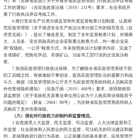
号）和《吉林省应急厅关于开展全省应急管理部门行政执法评议考核
工作的通知》（吉应急政策法规〔2019〕231号）要求，在全系统开
展了行政执法评议考核工作。
6.推行安全生产分类分级监管和年度监督检查计划制度。认真研
究应急管理部《关于推进安全生产执法分类分级工作的指导意见（征
求意见稿）》，提出了修改意见。制定了全年监督检查计划，对规模
大、人员多、安全风险高的企业采取重点检查方式，对一般企业采
用“双随机、一公开”检查方式。年末按照执法计划要求内容，完成了
全省煤矿、危险化学品、非煤矿山、冶金等工贸行业的企业执法检
查。
7.加强应急管理行政执法保障。为了解除全省应急管理系统干部
职工后顾之忧，有效激励干事创业，提高应急管理队伍的凝聚力和战
斗力，根据《应急管理部办公厅关于为应急管理系统特岗人员购买意
外伤害保险的通知》（应急厅函〔2019〕468号）要求，按照财政部
原监察部《关于党政机关及事业单位用公款为个人购买商业保险若干
问题的规定》（财金〔2004〕88号），为吉林省应急管理系统特岗人
员购买了意外伤害保险。
（六）强化对行政权力的制约和监督情况。
1.自觉接受人大监督、民主监督、司法监督。人大法律监督和工
作监督，社会团体和人民群众的民主监督，司法机关的司法建议和裁
判，是保障政府行政行为高效、公正和廉洁的基本要求。应急管理厅