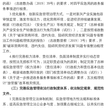
的函》（吉政数办函〔2019〕39号）的要求，对四平应急局的政务服
务事项进行核查。
3.优化服务、创新应急管理治理方式。一是对新兴产业实施包容
审慎监管，激发市场活力，优化营商环境，促进经济持续健康发展。
根据《行政处罚法》《安全生产法》等相关规定，制定了《吉林省新
兴产业安全生产轻微违法行为免罚清单（试行）》。二是按照省政数
局《关于“破坏营商环境、违约失信、阻碍民营经济发展”问题专项整
治工作问题梳理情况的报告》（吉政数督察〔2019〕3号）要求，开
展“破坏营商环境、违约失信、阻碍民营经济发展”问题专项整治梳理
工作。
4.推行完善权力清单、责任清单、负面清单制度并实行动态管
理。按照法无授权不可为，法定职责必须为的原则，制定完善了吉林
省应急管理厅《权力清单》《责任清单》《行政权力和责任基本信息
表》。根据省政数局印发的《部门权责清单动态调整办法（试行）》
和《关于进一步推进政务服务事项标准工作的函》要求，五次梳理统
计“放管服”改革相关情况。
（三）完善应急管理依法行政制度体系，依法制定规章、规范性
文件。
1.完善应急管理立法体制机制、应急管理地方性法规和标准体
系，提高应急管理立法公众参与度，加强重点领域立法。以夯实行政