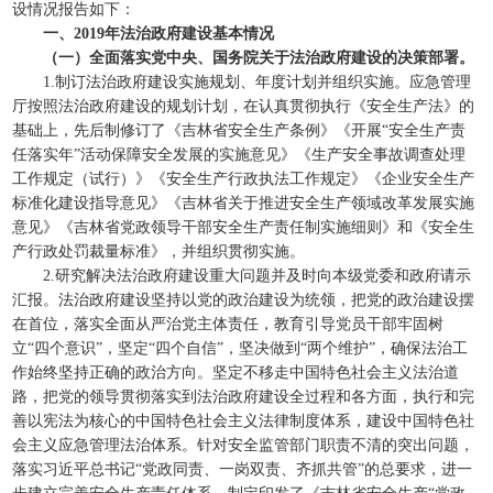
设情况报告如下：
一、2019年法治政府建设基本情况
（一）全面落实党中央、国务院关于法治政府建设的决策部署。
1.制订法治政府建设实施规划、年度计划并组织实施。应急管理
厅按照法治政府建设的规划计划，在认真贯彻执行《安全生产法》的
基础上，先后制修订了《吉林省安全生产条例》《开展“安全生产责
任落实年”活动保障安全发展的实施意见》《生产安全事故调查处理
工作规定（试行）》《安全生产行政执法工作规定》《企业安全生产
标准化建设指导意见》《吉林省关于推进安全生产领域改革发展实施
意见》《吉林省党政领导干部安全生产责任制实施细则》和《安全生
产行政处罚裁量标准》，并组织贯彻实施。
2.研究解决法治政府建设重大问题并及时向本级党委和政府请示
汇报。法治政府建设坚持以党的政治建设为统领，把党的政治建设摆
在首位，落实全面从严治党主体责任，教育引导党员干部牢固树
立“四个意识”，坚定“四个自信”，坚决做到“两个维护”，确保法治工
作始终坚持正确的政治方向。坚定不移走中国特色社会主义法治道
路，把党的领导贯彻落实到法治政府建设全过程和各方面，执行和完
善以宪法为核心的中国特色社会主义法律制度体系，建设中国特色社
会主义应急管理法治体系。针对安全监管部门职责不清的突出问题，
落实习近平总书记“党政同责、一岗双责、齐抓共管”的总要求，进一