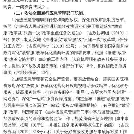
步建立完善安全生产责任体系，制定印发了《吉林省安全生产“党政
同责、一岗双责”规定》。
（二）依法全面履行应急管理部门职能。
1.推进应急管理职能转变和简政放权、深化行政审批制度改革。
按照《吉林省人民政府推进职能转变协调小组关于推进落实“放管
服”改革及“只跑一次”改革重点任务的通知》（吉政协调组〔2019〕1
号）要求，制定实施《推进落实“放管服”及“只跑一次”改革重点任务
分工方案》（吉应急审批〔2019〕93号）。为了贯彻落实国务院和省
政府深化“放管服”改革优化营商环境的部署要求，根据《推进“放管
服”改革实施方案》确定的工作内容，认真梳理现有政务服务事项16
个，提出拟下放政务服务事项（含部分下放）8个、拟保留政务服务
事项（含部分保留）13个。
2.加强应急管理和安全生产监管、落实放管结合。落实国务院和
省政府深化“放管服”改革优化营商环境电视电话会议精神，优化政务
服务，提高服务效率，打造政务服务“一张网”，在更大范围内实现“一
网通办”。深化“一站式”服务保障措施，制定颁布《推进“放管服”改革
加强事中事后监管深化“一站式”服务27项保障措施》，有序推进“放管
服”改革。制定印发了《吉林省应急管理部门事中事后监管规定》，
加强放权事项的跟踪和监督监管工作，规范我省应急管理部门事中事
后监管。按照《关于进一步推进政务服务事项标准工作的函》（吉政
数办函〔2019〕318号）和《关于做好省级政务服务事项库对接工作