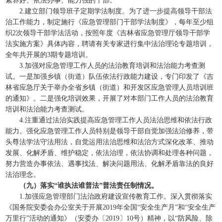
素养好、依法办事、能力强的干部。
2.建立部门领导班子定期学法制度。为了进一步提高领导干部法
治工作能力，制定施行《应急管理部门干部学法制度》，每年至少组
织2次领导干部学法活动，按照年度《吉林省应急管理厅领导干部学
法实施方案》具体内容，聘请有关专家进行集中法治理论专题培训，
全年共开展的3期专题培训。
3.加强对应急管理工作人员的法治教育培训和法治能力考查测
试。一是加强乡镇（街道）队伍依法行政能力建设，专门印发了《吉
林省应急厅关于举办全省乡镇（街道）和开发区应急管理人员培训班
的通知》。二是强化培训效果，开展了对本部门工作人员的法治教育
培训和法治能力考查测试。
4.注重通过法治实践提高应急管理工作人员法治思维和依法行政
能力。强化应急管理工作人员特别是领导干部自觉加强法治修养，带
头尊法学法守法用法，自觉运用法治思维和法治方式深化改革、推动
发展、化解矛盾、维护稳定，依法治理，依法协调和处理各种问题，
努力营造办事依法、遇事找法、解决问题用法、化解矛盾靠法的良好
法治理念。
（九）落实“谁执法谁普法”普法责任制情况。
1.加强应急管理部门法治政府建设宣传教育工作。深入贯彻落实
《国务院安委会办公室关于开展2019年全国“安全生产月”和“安全生产
万里行”活动的通知》（安委办〔2019〕10号）精神，以“防风险、除