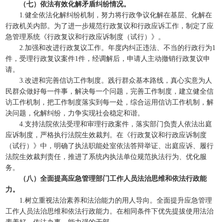
（七）依法有效化解矛盾纠纷情况。
1.健全依法化解纠纷机制，努力将行政争议化解在基层、化解在
行政机关内部。为了进一步规范行政复议和行政应诉工作，制定了应
急管理系统《行政复议和行政应诉制度（试行）》。
2.加强和改进行政复议工作。年度内纠正违法、不当的行政行为1
件，受理行政复议案件1件，经调解后，申请人主动撤销行政复议申
请。
3.改进和完善信访工作制度。践行群众基本路线，真心实意为人
民群众做好每一件事，解决每一个问题，完善工作制度，建立健全信
访工作机制，把工作制度落实到每一处，综合运用信访工作机制，解
决问题，化解纠纷，力争实现社会稳定和谐。
4.支持法院依法受理和审理行政案件，落实部门负责人依法出庭
应诉制度，严格执行法院生效裁判。在《行政复议和行政应诉制度
（试行）》中，明确了执法职能处室依法答辩举证、出庭应诉、履行
法院生效裁判责任，推进了系统内执法单位规范执法行为、优化服
务。
（八）全面提高应急管理部门工作人员法治思维和依法行政能
力。
1.树立重视法治素养和法治能力的用人导向。全面提升应急管理
工作人员法治思维和依法行政能力。在相同条件下优先提拔使用法治