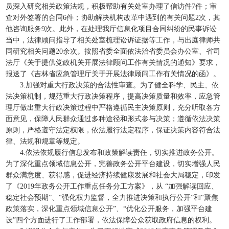
员深入研究相关政策法规，积极帮助有关处室办理了信访件7件；审
查对外签署的合同6件；协助解决机构改革中遇到的有关问题2次，其
他咨询服务9次。此外，在处理我厅信息化项目合同纠纷的民事诉讼
当中，法律顾问指导了相关处室梳理讼诉证据等工作，与出庭律师共
同研究相关问题20余次。按照省委全面依法治省委员会办公室、省司
法厅《关于提供党政机关开展法律顾问工作有关情况的通知》要求，
报送了《吉林省应急管理厅关于开展法律顾问工作有关情况的函》。
3.加强对重大行政决策的合法性审查。为了健全科学、民主、依
法决策机制，规范重大行政决策程序，提高决策质量和效率，应急管
理厅做出重大行政决策过程中严格遵循民主决策原则，充分听取各方
面意见，保障人民群众通过多种途径和形式参与决策；遵循依法决策
原则，严格遵守法定权限，依法履行法定程序，保证决策内容符合法
律、法规和规章等规定。
4.依法依规履行信息发布和政策解读责任，切实推进政务公开。
为了深化重点领域信息公开，完善政务公开平台建设，切实增强人民
群众满意度、获得感，促进经济持续健康发展和社会大局稳定，印发
了《2019年政务公开工作重点任务分工方案》，从 “加强解读回应、
稳定社会预期”、“强化权力监督，全力推进决策和执行公开”和“聚焦
政策落实，深化重点领域信息公开”、“优化公开服务，加强平台建
设”四个方面进行了工作部署，依法保障公众获取政府信息的权利。