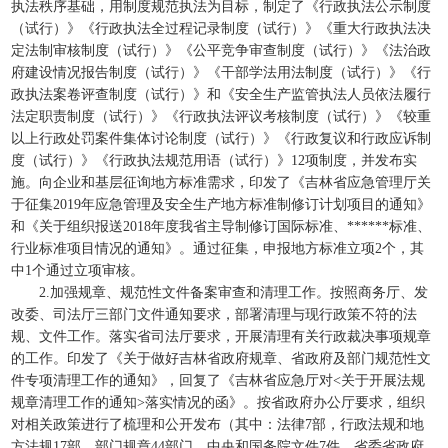
执法秩序基础，用制度规范执法为目标，制定了《行政执法公示制度
（试行）》《行政执法全过程记录制度（试行）》《重大行政执法决
定法制审核制度（试行）》《公平竞争审查制度（试行）》《法治政
府建设情况报告制度（试行）》《干部学法用法制度（试行）》《行
政执法案卷评查制度（试行）》和《安全生产监管执法人员依法履行
法定职责制度（试行）》《行政执法评议考核制度（试行）》《较重
以上行政处罚案件集体讨论制度（试行）》《行政复议和行政应诉制
度（试行）》《行政执法规范用语（试行）》12项制度，并发布实
施。向企业和基层征询地方标准需求，印发了《吉林省应急管理厅关
于征集2019年应急管理及安全生产地方标准制修订计划项目的通知》
和《关于组织报送2018年度我省主导制修订国际标准、******标准、
行业标准项目情况的通知》。通过征集，申报地方标准立项2个，其
中1个通过立项审核。
2.加强规章、规范性文件备案审查和清理工作。按照商务厅、发
改委、司法厅三部门文件通知要求，部署清理与现行政策不符的法
规、文件工作。落实省司法厅要求，开展清理有关行政裁决事项规章
的工作。印发了《关于做好吉林省政府规章、省政府及部门规范性文
件专项清理工作的通知》，回复了《吉林省应急厅对<关于开展法规
规章清理工作的通知>落实情况的函》。按省政府办公厅要求，组织
对相关政策进行了梳理和公开发布（其中：法律7部，行政法规和地
方法规17部、部门规章44部门、中央和国务院文件7件、省委省政府