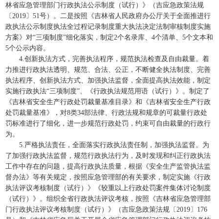
林省应急管理部门行政执法公示制度（试行）》（吉应急政策法规
〔2019〕51号）。二是按照《吉林省人民政府办公厅关于全面推进行
政执法公示制度执法全过程记录制度重大执法决定法制审核制度实施
方案》对“三项制度”细化落实，制定2个名录库、4个清单、5个文本和
5个公示内容。
4.创新执法方式，完善执法程序，规范执法检查及自由裁量。着
力推进行政执法透明、规范、合法、公正，不断健全执法制度、完善
执法程序、创新执法方式、加强执法监督，全面提高执法效能，制定
实施行政执法“三项制度”、《行政执法规范用语（试行）》。制定了
《吉林省安全生产行政处罚裁量基准目录》和《吉林省安全生产行政
处罚裁量基准》，对8类34部法律、行政法规和规章的可裁量行政处
罚标准进行了细化，进一步规范行政处罚，约束可自由裁量的行政行
为。
5.严格执法责任，全面落实行政执法责任制，加强执法监督。为
了加强行政执法监督，规范行政执法行为，及时发现和纠正行政执法
工作中存在的问题，提高行政执法质量，根据《安全生产监管执法监
督办法》等有关规定，按照应急管理部的有关要求，制定实施《行政
执法评议考核制度（试行）》《较重以上行政处罚案件集体讨论制度
（试行）》。组织全省行政执法评议考核，按照《吉林省应急管理部
门行政执法评议考核制度（试行）》（吉应急政策法规〔2019〕176