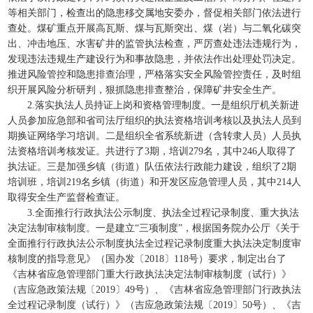
等相关部门，检查出的隐患移交属地安委办，督促相关部门依法进行
查处。煤矿重点开展高瓦斯、煤与瓦斯突出、煤（岩）与二氧化碳突
出、冲击地压、水害矿井的监管执法检查，严厉查处违法违规行为，
发现违法违规生产建设行为和事故隐患，并依法作出处理处罚决定。
推进风险管控和隐患排查治理，严格落实安全风险管控责任，及时组
织开展风险分析研判，狠抓隐患排查整治，保障矿井安全生产。
2.落实执法人员持证上岗和资格管理制度。一是组织厅机关新进
人员参加应急部和省司法厅组织的执法资格培训考核以及执法人员到
期换证网络学习培训。二是组织全省系统新进（含转隶人员）人员执
法资格培训考核发证。共进行了3期，培训279名，其中246人取得了
执法证。三是加强乡镇（街道）队伍依法行政能力建设，组织了2期
培训班，培训219名乡镇（街道）和开发区应急管理人员，其中214人
取得安全生产监督检查证。
3.全面推行行政执法公示制度、执法全过程记录制度、重大执法
决定法制审核制度。一是建立“三项制度”，根据国务院办公厅《关于
全面推行行政执法公示制度执法全过程记录制度重大执法决定制度审
核制度的指导意见》（国办发〔2018〕118号）要求，制定出台了
《吉林省应急管理部门重大行政执法决定法制审核制度（试行）》
（吉应急政策法规〔2019〕49号）、《吉林省应急管理部门行政执法
全过程记录制度（试行）》（吉应急政策法规〔2019〕50号）、《吉