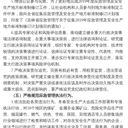
5.增强公众参与实效。为了更好地完成2019年度应急管理及安全
生产地方标准制修订工作，让社会机构和人员参与到地方标准制定工
作中来，面向全省征集应急管理及安全生产地方标准制修订计划项
目，印发了《吉林省应急管理厅关于征集2019年应急管理及安全生产
地方标准制修订计划项目的通知》。
6.提高专家论证和风险评估质量。推动建立健全重大行政决策事
项法律咨询制度，在重大事项决策前，进行法律咨询和论证。研究建
立行政决策咨询论证专家库，组织专家、专业机构对专业性、技术性
较强的决策事项进行论证。选择论证专家注重专业性、代表性、均衡
性，支持其独立开展工作。逐步实行专家信息和论证意见公开。落实
重大行政决策事项风险评估机制。
7.严格决策责任追究。完善有权必有责，用权受监督，违法受追
究的政策措施。研究建立健全重大行政决策终身责任追究制度及责任
倒查机制，对决策严重失误或者依法应该及时作出决策但久拖不决造
成重大损失、恶劣影响的，要严格追究党纪政纪和法律责任。
（五）严格规范应急管理执法行为。
1.依法惩处各类违法行为。冬春安全生产大会战工作部署和专项
执法行动，对10个地区的煤矿、金属非金属矿山、危险化学品生产经
营、烟花爆竹、燃气、供热、学校、医院、宾馆酒店等人员密集场所
行业领域进行了检查和暗访工作，对存在安全生产违法行为的企业，
依法予以行政处罚，并约谈有关违法企业及工信局、商务局、住建局