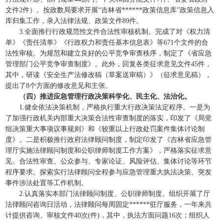
文件2件）。按政数局要求开展“吉林省******政策信息库”政策信息入
库归集工作，录入法律法规、政策文件89件。
3.全面推行行政规范性文件合法性审核机制。完成了对《权力清
单》《责任清单》《行政权力和责任基本信息表》等671个文件的合
法性审核。为规范和建立良好的公平竞争审查秩序，制定了《省应急
管理部门公平竞争审查制度》。此外，回复各类征求意见文件45件，
其中，研读《安全生产法修改稿（草案送审稿）》（征求意见稿），
提出了8个方面的修改意见和主张。
（四）推进应急管理行政决策科学化、民主化、法治化。
1.健全依法决策机制，严格执行重大行政决策法定程序。一是为
了加强行政机关内部重大决策合法性审查制度的落实，印发了《局党
组决策重大事项议事规则》和《较重以上行政处罚案件集体讨论制
度》。二是积极推行政府法律顾问制度，制定印发了《吉林省应急管
理厅实施法律顾问制度和公职律师制度工作方案》，严格落实征求意
见、合法性审查、公众参与、专家论证、风险评估、集体讨论等环节
程序要求。探索实行法律顾问全程参与应急管理重大执法决策、突发
事件涉法处置等工作机制。
2.认真落实本部门法律顾问制度、公职律师制度。组织开展了厅
法律顾问咨询日活动，法律顾问每周固定******驻厅服务，一年来共
计提供咨询、审核文件40次(件)，其中，执法方面问题16次；组织人