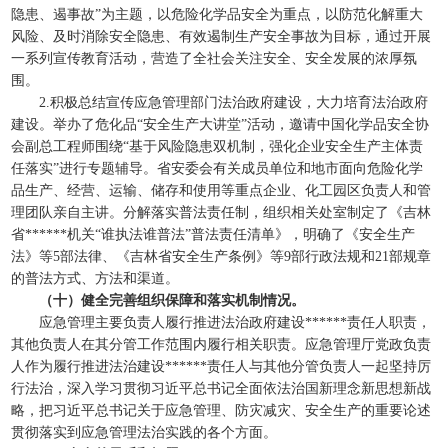
隐患、遏事故”为主题，以危险化学品安全为重点，以防范化解重大
风险、及时消除安全隐患、有效遏制生产安全事故为目标，通过开展
一系列宣传教育活动，营造了全社会关注安全、安全发展的浓厚氛
围。
2.积极总结宣传应急管理部门法治政府建设，大力培育法治政府
建设。举办了危化品“安全生产大讲堂”活动，邀请中国化学品安全协
会副总工程师围绕“基于风险隐患双机制，强化企业安全生产主体责
任落实”进行专题辅导。省安委会有关成员单位和地市面向危险化学
品生产、经营、运输、储存和使用等重点企业、化工园区负责人和管
理团队亲自主讲。分解落实普法责任制，组织相关处室制定了《吉林
省******机关“谁执法谁普法”普法责任清单》，明确了《安全生产
法》等5部法律、《吉林省安全生产条例》等9部行政法规和21部规章
的普法方式、方法和渠道。
（十）健全完善组织保障和落实机制情况。
应急管理主要负责人履行推进法治政府建设******责任人职责，
其他负责人在其分管工作范围内履行相关职责。应急管理厅党政负责
人作为履行推进法治建设******责任人与其他分管负责人一起坚持厉
行法治，深入学习贯彻习近平总书记全面依法治国新理念新思想新战
略，把习近平总书记关于应急管理、防灾减灾、安全生产的重要论述
贯彻落实到应急管理法治实践的各个方面。